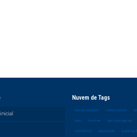
e
Nuvem de Tags
dia do zelador
crescimento
s
inicial
elas
mulher
serviços gerais
confiança
associado
superaç