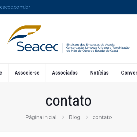
eacec.com.br
c
Associe-se
Associados
Notícias
Conven
contato
Página inicial
Blog
contato