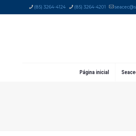
(85) 3264-4124
(85) 3264-4201
seacec@s
Página inicial
Seace