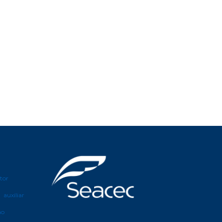
etor
auxiliar
ão