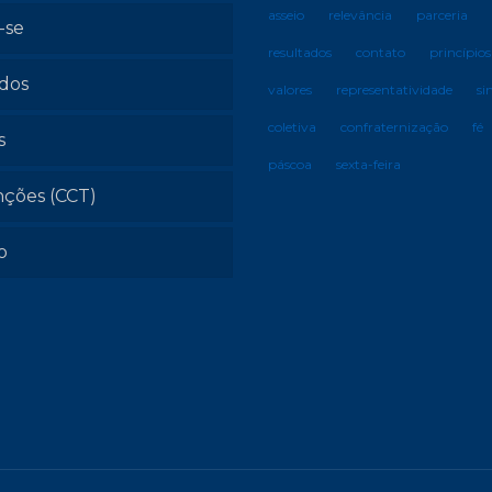
asseio
relevância
parceria
-se
resultados
contato
princípios
ados
valores
representatividade
si
coletiva
confraternização
fé
s
páscoa
sexta-feira
ções (CCT)
o