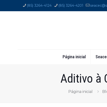
(85) 3264-4124
(85) 3264-4201
seacec@s
Página inicial
Seace
Aditivo à
Página inicial
Bl