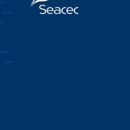
etor
auxiliar
ão
ndical
cristo