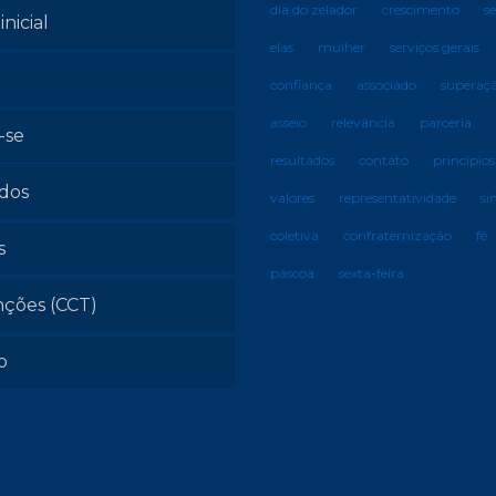
dia do zelador
crescimento
s
inicial
elas
mulher
serviços gerais
confiança
associado
superaç
asseio
relevância
parceria
-se
resultados
contato
princípios
ados
valores
representatividade
si
coletiva
confraternização
fé
s
páscoa
sexta-feira
ções (CCT)
o