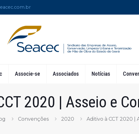
eacec.com.br
c
Associe-se
Associados
Notícias
Conven
 CCT 2020 | Asseio e C
og
Convenções
2020
Aditivo à CCT 2020 |