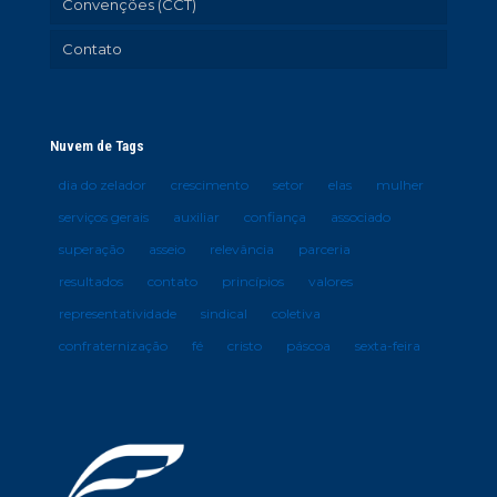
Convenções (CCT)
Contato
Nuvem de Tags
dia do zelador
crescimento
setor
elas
mulher
serviços gerais
auxiliar
confiança
associado
superação
asseio
relevância
parceria
resultados
contato
princípios
valores
representatividade
sindical
coletiva
confraternização
fé
cristo
páscoa
sexta-feira