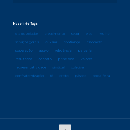
Nuvem de Tags
dia do zelador
crescimento
setor
elas
mulher
serviços gerais
auxiliar
confiança
associado
superação
asseio
relevância
parceria
resultados
contato
princípios
valores
representatividade
sindical
coletiva
confraternização
fé
cristo
páscoa
sexta-feira