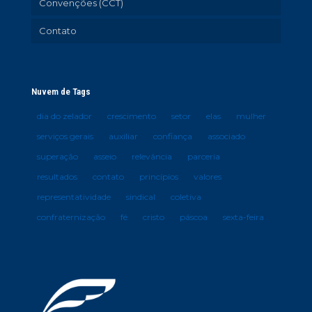
Convenções (CCT)
Contato
Nuvem de Tags
dia do zelador
crescimento
setor
elas
mulher
serviços gerais
auxiliar
confiança
associado
superação
asseio
relevância
parceria
resultados
contato
princípios
valores
representatividade
sindical
coletiva
confraternização
fé
cristo
páscoa
sexta-feira