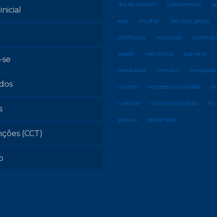
dia do zelador
crescimento
s
inicial
elas
mulher
serviços gerais
confiança
associado
superaç
asseio
relevância
parceria
-se
resultados
contato
princípios
ados
valores
representatividade
si
coletiva
confraternização
fé
s
páscoa
sexta-feira
ções (CCT)
o