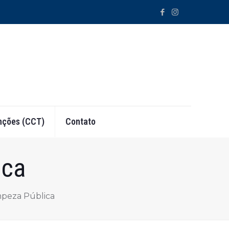
ções (CCT)
Contato
ica
mpeza Pública