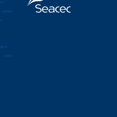
etor
auxiliar
ão
ndical
cristo