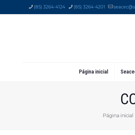
(85) 3264-4124
(85) 3264-4201
seacec@s
Página inicial
Seace
CC
Página inicial