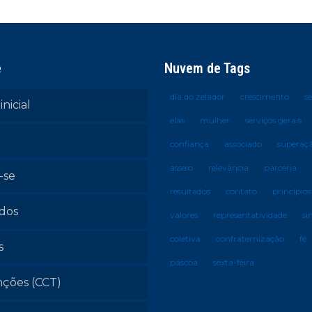
e
Nuvem de Tags
dia do zelador
crescimento
s
inicial
elas
mulher
serviços gerais
confiança
associado
superaç
asseio
relevância
parceria
-se
resultados
contato
princípios
ados
valores
representatividade
si
coletiva
confraternização
fé
s
páscoa
sexta-feira
ções (CCT)