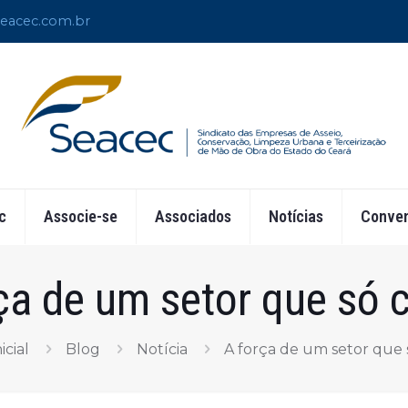
eacec.com.br
c
Associe-se
Associados
Notícias
Conven
ça de um setor que só 
icial
Blog
Notícia
A força de um setor que 