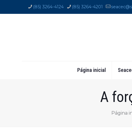
(85) 3264-4124
(85) 3264-4201
seacec@s
Página inicial
Seace
A for
Página in