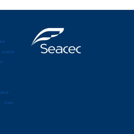
etor
auxiliar
ão
ndical
cristo