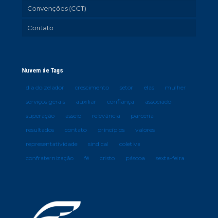
Convenções (CCT)
Contato
Nuvem de Tags
dia do zelador
crescimento
setor
elas
mulher
serviços gerais
auxiliar
confiança
associado
superação
asseio
relevância
parceria
resultados
contato
princípios
valores
representatividade
sindical
coletiva
confraternização
fé
cristo
páscoa
sexta-feira