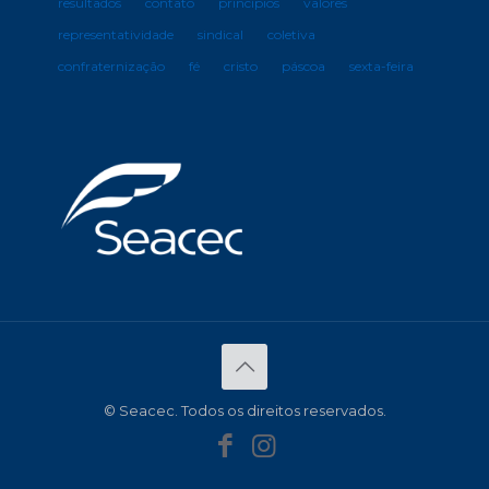
resultados
contato
princípios
valores
representatividade
sindical
coletiva
confraternização
fé
cristo
páscoa
sexta-feira
© Seacec. Todos os direitos reservados.