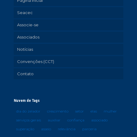
Página inicial
Seacec
Associe-se
Associados
Notícias
Convenções (CCT)
Contato
Nuvem de Tags
dia do zelador
crescimento
setor
elas
mulher
serviços gerais
auxiliar
confiança
associado
superação
asseio
relevância
parceria