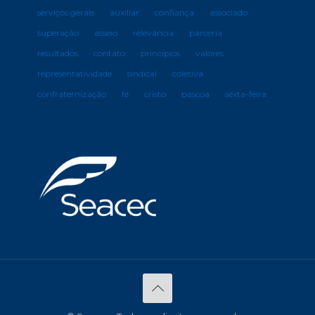
serviços gerais
auxiliar
confiança
associado
superação
asseio
relevância
parceria
resultados
contato
princípios
valores
representatividade
sindical
coletiva
confraternização
fé
cristo
páscoa
sexta-feira