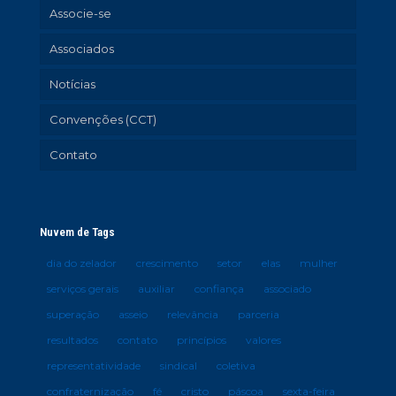
Associe-se
Associados
Notícias
Convenções (CCT)
Contato
Nuvem de Tags
dia do zelador
crescimento
setor
elas
mulher
serviços gerais
auxiliar
confiança
associado
superação
asseio
relevância
parceria
resultados
contato
princípios
valores
representatividade
sindical
coletiva
confraternização
fé
cristo
páscoa
sexta-feira