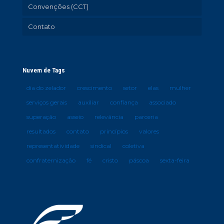
Convenções (CCT)
Contato
Nuvem de Tags
dia do zelador
crescimento
setor
elas
mulher
serviços gerais
auxiliar
confiança
associado
superação
asseio
relevância
parceria
resultados
contato
princípios
valores
representatividade
sindical
coletiva
confraternização
fé
cristo
páscoa
sexta-feira