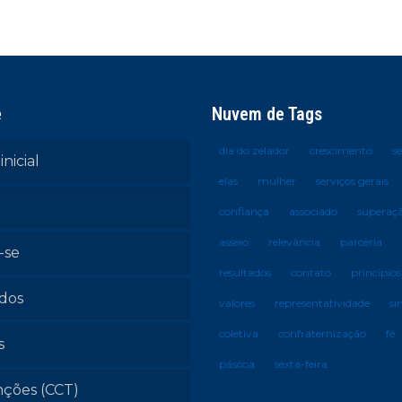
e
Nuvem de Tags
dia do zelador
crescimento
s
inicial
elas
mulher
serviços gerais
confiança
associado
superaç
asseio
relevância
parceria
-se
resultados
contato
princípios
ados
valores
representatividade
si
coletiva
confraternização
fé
s
páscoa
sexta-feira
ções (CCT)