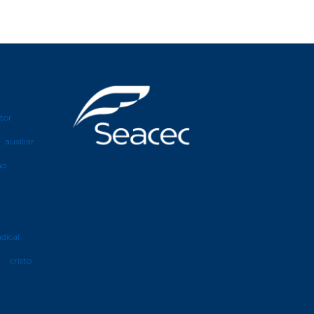
etor
auxiliar
ão
ndical
cristo