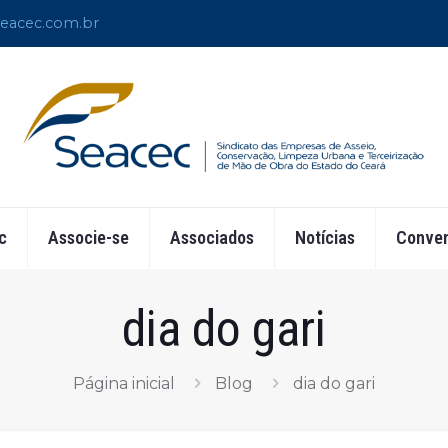
eacec.com.br
c
Associe-se
Associados
Notícias
Conven
dia do gari
Página inicial
Blog
dia do gari