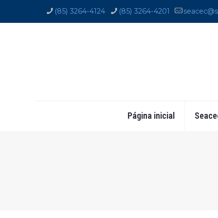
(85) 3264-4124
(85) 3264-4201
seacec@s
Página inicial
Seace