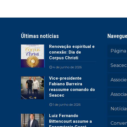
Últimas notícias
Navegu
Renovação espiritual e
Página 
conexão: Dia de
Corpus Christi
Seacec
4 de junho de 2026
Vice-presidente
Associe
Fabiano Barreira
reassume comando do
Associ
Seacec
1 de junho de 2026
Notícia
Luiz Fernando
Bittencourt assume a
Conven
Fecomércio Ceará