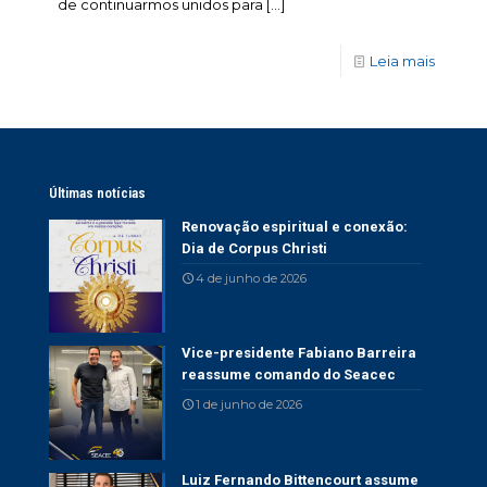
de continuarmos unidos para
[…]
Leia mais
Últimas notícias
Renovação espiritual e conexão:
Dia de Corpus Christi
4 de junho de 2026
Vice-presidente Fabiano Barreira
reassume comando do Seacec
1 de junho de 2026
Luiz Fernando Bittencourt assume