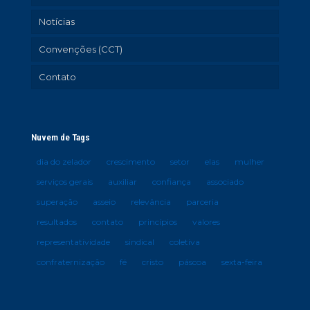
Notícias
Convenções (CCT)
Contato
Nuvem de Tags
dia do zelador
crescimento
setor
elas
mulher
serviços gerais
auxiliar
confiança
associado
superação
asseio
relevância
parceria
resultados
contato
princípios
valores
representatividade
sindical
coletiva
confraternização
fé
cristo
páscoa
sexta-feira