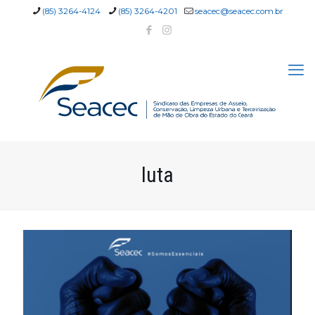
(85) 3264-4124
(85) 3264-4201
seacec@seacec.com.br
luta