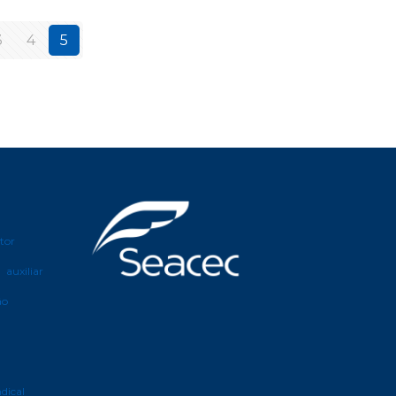
3
4
5
etor
auxiliar
ão
ndical