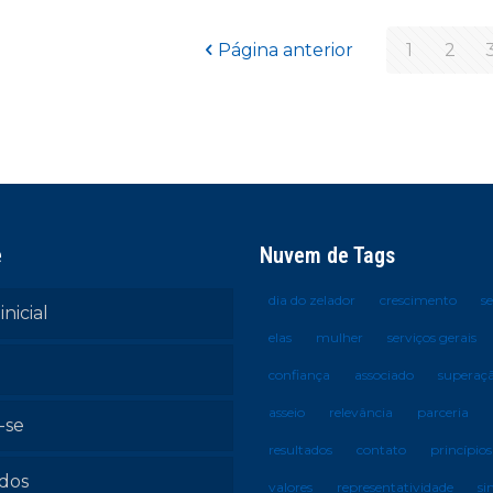
Página anterior
1
2
e
Nuvem de Tags
dia do zelador
crescimento
s
inicial
elas
mulher
serviços gerais
confiança
associado
superaç
asseio
relevância
parceria
-se
resultados
contato
princípios
ados
valores
representatividade
si