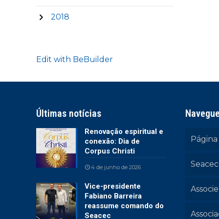
2018
Edit with BeBuilder
Últimas notícias
Navegu
Renovação espiritual e
Página 
conexão: Dia de
Corpus Christi
Seacec
4 de junho de 2026
Vice-presidente
Associe
Fabiano Barreira
reassume comando do
Associ
Seacec