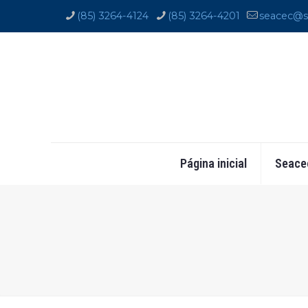
(85) 3264-4124
(85) 3264-4201
seacec@s
Página inicial
Seace